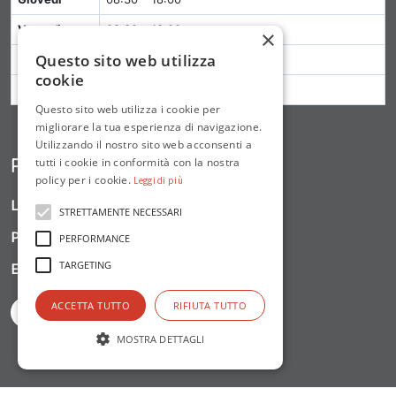
Venerdì
08:30 – 18:00
×
Questo sito web utilizza
Sabato
Chiuso
cookie
Domenica
Chiuso
Questo sito web utilizza i cookie per
migliorare la tua esperienza di navigazione.
Utilizzando il nostro sito web acconsenti a
Rola
tutti i cookie in conformità con la nostra
policy per i cookie.
Leggi di più
Location:
35 West Dental Street
STRETTAMENTE NECESSARI
Phone:
+088 123 654 987
PERFORMANCE
TARGETING
Email:
info@rola.com
ACCETTA TUTTO
RIFIUTA TUTTO
MOSTRA DETTAGLI