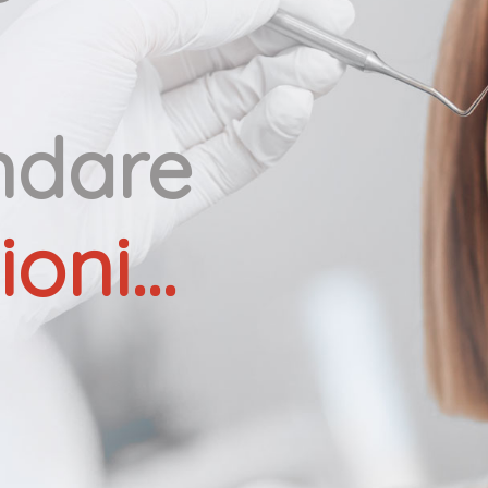
andare
oni...