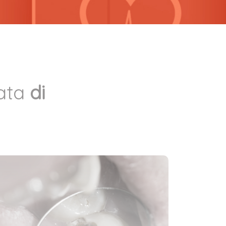
zata
di