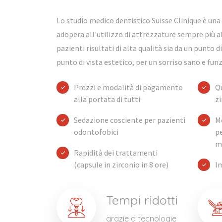
Lo studio medico dentistico Suisse Clinique è una 
adopera all'utilizzo di attrezzature sempre più a
pazienti risultati di alta qualità sia da un punto 
punto di vista estetico, per un sorriso sano e fun
Prezzi e modalità di pagamento
Qu
alla portata di tutti
zi
Sedazione cosciente per pazienti
M
odontofobici
p
me
Rapidità dei trattamenti
(capsule in zirconio in 8 ore)
Im
Tempi ridotti
grazie a tecnologie