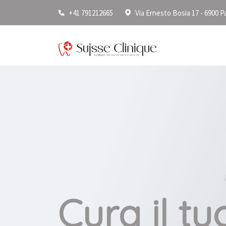
+41 791212665
Via Ernesto Bosia 17 - 6900 P
Cura il tu