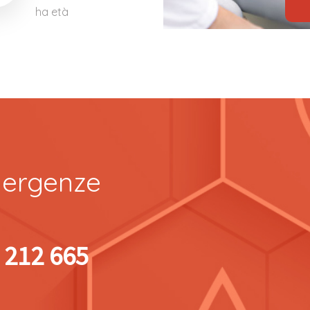
ha età
mergenze
 212 665