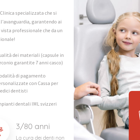
Clinica specializzata che si
ll'avanguardia, garantendo ai
di vista professionale che da un
zionale!
alità dei materiali (capsule in
rconio garantite 7 anni casco)
odalità di pagamento
ersonalizzate con Cassa per
dici dentisti
pianti dentali IML svizzeri
3/80 anni
La cura dei denti non