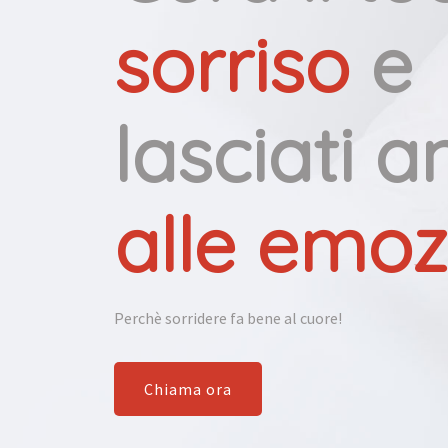
sorriso
e
lasciati 
alle emozi
Perchè sorridere fa bene al cuore!
Chiama ora