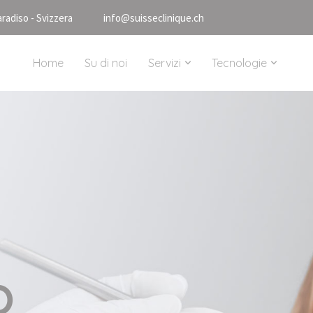
aradiso - Svizzera
info@suisseclinique.ch
Home
Su di noi
Servizi
Tecnologie
o